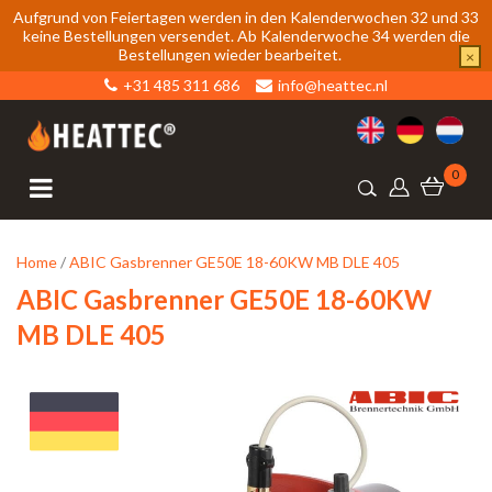
Aufgrund von Feiertagen werden in den Kalenderwochen 32 und 33
keine Bestellungen versendet. Ab Kalenderwoche 34 werden die
Bestellungen wieder bearbeitet.
×
+31 485 311 686
info@heattec.nl
0
Home
/
ABIC Gasbrenner GE50E 18-60KW MB DLE 405
ABIC Gasbrenner GE50E 18-60KW
MB DLE 405