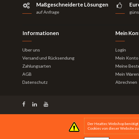
Maßgeschneiderte Lösungen
Eur
auf Anfrage
güns
Informationen
Mein Kon
Uber uns
Login
Versand und Rücksendung
Mein Konto
Zahlungsarten
Meine Best
AGB
Mein Waren
Datenschutz
Abrechnen
Der Heattec Webshop benötigt 
Cookies von dieser Website zu a