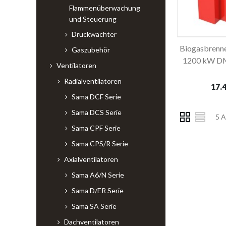
Flammenüberwachung
und Steuerung
Druckwächter
Biogasbrenn
In d
Gaszubehör
1200 kW D
Ventilatoren
Radialventilatoren
17.4
Sama DCF Serie
Sama DCS Serie
5 A
Sama CPF Serie
Sama CPS/R Serie
Axialventilatoren
Sama A6/N Serie
Sama D/ER Serie
Sama SA Serie
Dachventilatoren