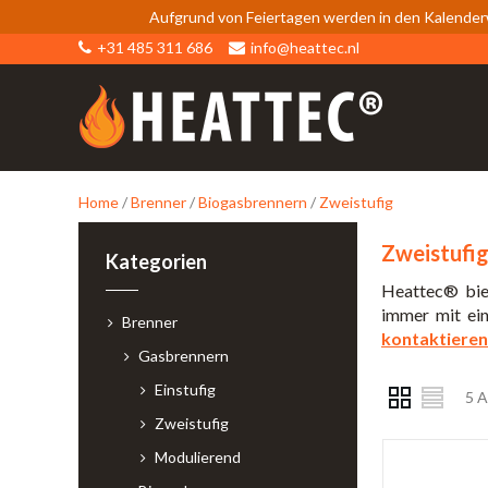
Aufgrund von Feiertagen werden in den Kalender
+31 485 311 686
info@heattec.nl
Home
/
Brenner
/
Biogasbrennern
/
Zweistufig
Zweistufi
Kategorien
Heattec® bie
immer mit ein
Brenner
kontaktieren
Gasbrennern
Einstufig
5 A
Zweistufig
Modulierend