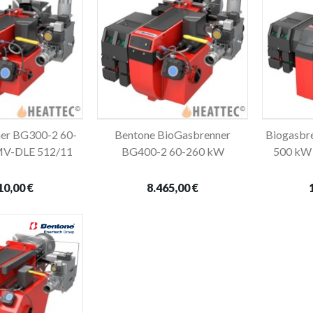
er BG300-2 60-
Bentone BioGasbrenner
Biogasbr
en Warenkorb
In den Warenkorb
V-DLE 512/11
BG400-2 60-260 kW
500 kW
10,00 €
8.465,00 €