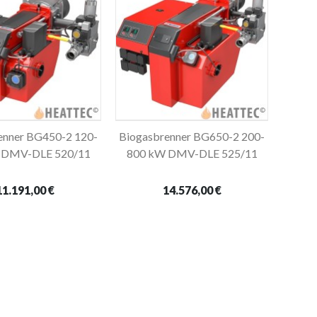
enner BG450-2 120-
Biogasbrenner BG650-2 200-
In den Warenkorb
In den Warenkorb
 DMV-DLE 520/11
800 kW DMV-DLE 525/11
11.191,00 €
14.576,00 €