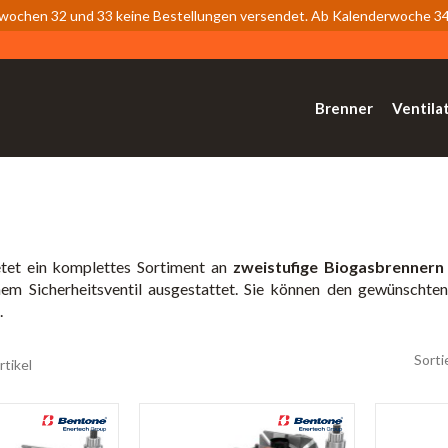
wochen 32 und 33 keine Bestellungen versendet. Ab Kalenderwoche 34 
Brenner
Ventila
g
tet ein komplettes Sortiment an
zweistufige Biogasbrennern
em Sicherheitsventil ausgestattet. Sie können den gewünschten 
.
Sorti
rtikel