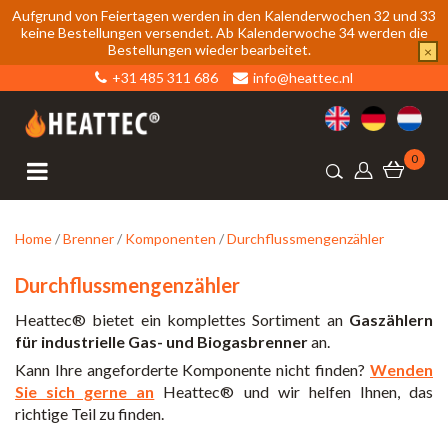
Aufgrund von Feiertagen werden in den Kalenderwochen 32 und 33
keine Bestellungen versendet. Ab Kalenderwoche 34 werden die
Bestellungen wieder bearbeitet.
×
+31 485 311 686
info@heattec.nl
0
Home
/
Brenner
/
Komponenten
/
Durchflussmengenzähler
Durchflussmengenzähler
Heattec® bietet ein komplettes Sortiment an
Gaszählern
für industrielle Gas- und Biogasbrenner
an.
Kann Ihre angeforderte Komponente nicht finden?
Wenden
Sie sich gerne an
Heattec® und wir helfen Ihnen, das
richtige Teil zu finden.