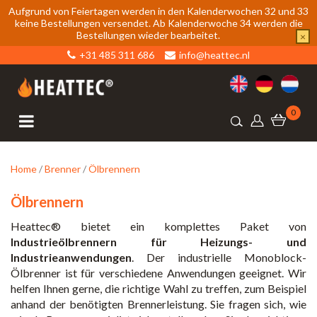
Aufgrund von Feiertagen werden in den Kalenderwochen 32 und 33
keine Bestellungen versendet. Ab Kalenderwoche 34 werden die
Bestellungen wieder bearbeitet.
×
+31 485 311 686
info@heattec.nl
0
Home
/
Brenner
/
Ölbrennern
Ölbrennern
Heattec® bietet ein komplettes Paket von
Industrieölbrennern für Heizungs- und
Industrieanwendungen
. Der industrielle Monoblock-
Ölbrenner ist für verschiedene Anwendungen geeignet. Wir
helfen Ihnen gerne, die richtige Wahl zu treffen, zum Beispiel
anhand der benötigten Brennerleistung. Sie fragen sich, wie