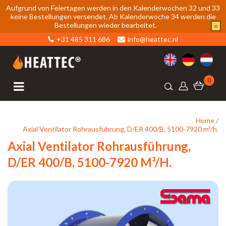
Aufgrund von Feiertagen werden in den Kalenderwochen 32 und 33
keine Bestellungen versendet. Ab Kalenderwoche 34 werden die
Bestellungen wieder bearbeitet.
×
+31 485 311 686
info@heattec.nl
0
Home
/
Axial Ventilator Rohrausführung, D/ER 400/B, 5100-7920 m³/h.
Axial Ventilator Rohrausführung,
D/ER 400/B, 5100-7920 M³/h.