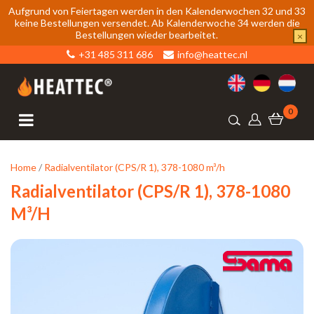
Aufgrund von Feiertagen werden in den Kalenderwochen 32 und 33
keine Bestellungen versendet. Ab Kalenderwoche 34 werden die
Bestellungen wieder bearbeitet.
×
+31 485 311 686
info@heattec.nl
0
Home
/
Radialventilator (CPS/R 1), 378-1080 m³/h
Radialventilator (CPS/R 1), 378-1080
M³/h