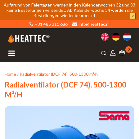
Aufgrund von Feiertagen werden in den Kalenderwochen 32 und 33
keine Bestellungen versendet. Ab Kalenderwoche 34 werden die
Bestellungen wieder bearbeitet.
×
+31 485 311 686
info@heattec.nl
0
Home
/
Radialventilator (DCF 74), 500-1300 m³/h
Radialventilator (DCF 74), 500-1300
M³/h