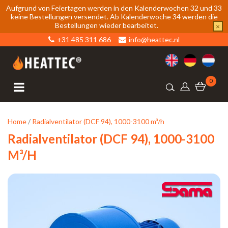
Aufgrund von Feiertagen werden in den Kalenderwochen 32 und 33
keine Bestellungen versendet. Ab Kalenderwoche 34 werden die
Bestellungen wieder bearbeitet.
×
+31 485 311 686
info@heattec.nl
0
Home
/
Radialventilator (DCF 94), 1000-3100 m³/h
Radialventilator (DCF 94), 1000-3100
M³/h