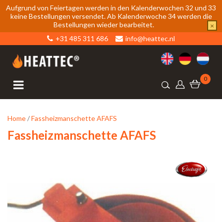
Aufgrund von Feiertagen werden in den Kalenderwochen 32 und 33
keine Bestellungen versendet. Ab Kalenderwoche 34 werden die
Bestellungen wieder bearbeitet.
×
+31 485 311 686
info@heattec.nl
0
Home
/
Fassheizmanschette AFAFS
Fassheizmanschette AFAFS