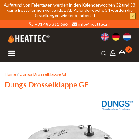
Aufgrund von Feiertagen werden in den Kalenderwochen 32 und 33
keine Bestellungen versendet. Ab Kalenderwoche 34 werden die
Bestellungen wieder bearbeitet.
×
+31 485 311 686
info@heattec.nl
0
Home
/
Dungs Drosselklappe GF
Dungs Drosselklappe GF