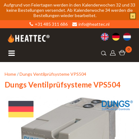
Aufgrund von Feiertagen werden in den Kalenderwochen 32 und 33
keine Bestellungen versendet. Ab Kalenderwoche 34 werden die
Bestellungen wieder bearbeitet.
×
+31 485 311 686
info@heattec.nl
0
Home
/
Dungs Ventilprüfsysteme VPS504
Dungs Ventilprüfsysteme VPS504