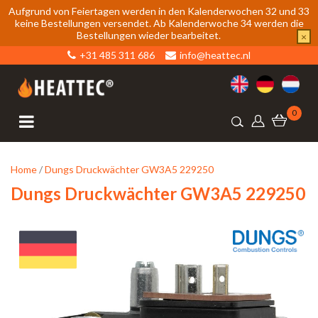
Aufgrund von Feiertagen werden in den Kalenderwochen 32 und 33
keine Bestellungen versendet. Ab Kalenderwoche 34 werden die
Bestellungen wieder bearbeitet.
×
+31 485 311 686
info@heattec.nl
0
Home
/
Dungs Druckwächter GW3A5 229250
Dungs Druckwächter GW3A5 229250