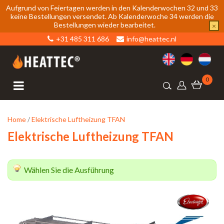
Aufgrund von Feiertagen werden in den Kalenderwochen 32 und 33
keine Bestellungen versendet. Ab Kalenderwoche 34 werden die
Bestellungen wieder bearbeitet.
×
+31 485 311 686
info@heattec.nl
0
Home
/
Elektrische Luftheizung TFAN
Elektrische Luftheizung TFAN
Wählen Sie die Ausführung