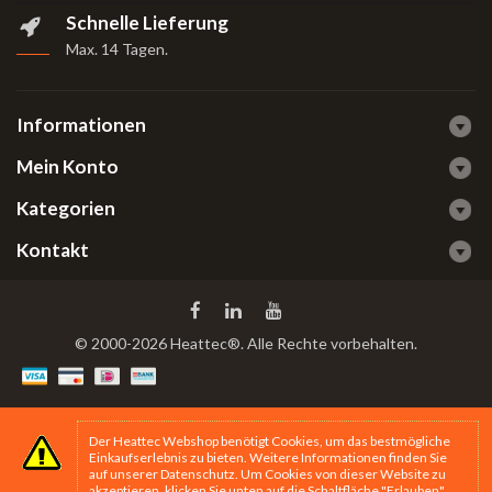
Schnelle Lieferung
Max. 14 Tagen
.
Informationen
Mein Konto
Kategorien
Kontakt
© 2000-2026 Heattec®. Alle Rechte vorbehalten.
Der Heattec Webshop benötigt Cookies, um das bestmögliche
Einkaufserlebnis zu bieten. Weitere Informationen finden Sie
auf unserer
Datenschutz
. Um Cookies von dieser Website zu
akzeptieren, klicken Sie unten auf die Schaltfläche "Erlauben".