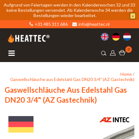
Aufgrund von Feiertagen werden in den Kalenderwochen 32 und 33
keine Bestellungen versendet. Ab Kalenderwoche 34 werden die
Bestellungen wieder bearbeitet.
×
+31 485 311 686
info@heattec.nl
0
Home
/
Gaswellschläuche aus Edelstahl Gas DN20 3/4" (AZ Gastechnik)
Gaswellschläuche Aus Edelstahl Gas
DN20 3/4" (AZ Gastechnik)