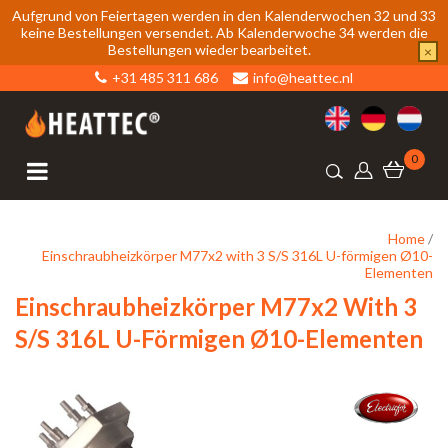
Aufgrund von Feiertagen werden in den Kalenderwochen 32 und 33
keine Bestellungen versendet. Ab Kalenderwoche 34 werden die
Bestellungen wieder bearbeitet.
×
+31 485 311 686
info@heattec.nl
0
Home
/
Einschraubheizkörper M77x2 with 3 S/S 316L U-förmigen Ø10-
Elementen
Einschraubheizkörper M77x2 With 3
S/S 316L U-Förmigen Ø10-Elementen