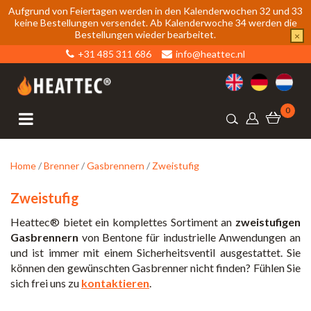
Aufgrund von Feiertagen werden in den Kalenderwochen 32 und 33
keine Bestellungen versendet. Ab Kalenderwoche 34 werden die
Bestellungen wieder bearbeitet.
×
+31 485 311 686
info@heattec.nl
0
Home
/
Brenner
/
Gasbrennern
/
Zweistufig
Zweistufig
Heattec® bietet ein komplettes Sortiment an
zweistufigen
Gasbrennern
von Bentone für industrielle Anwendungen an
und ist immer mit einem Sicherheitsventil ausgestattet. Sie
können den gewünschten Gasbrenner nicht finden? Fühlen Sie
sich frei uns zu
kontaktieren
.