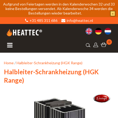
Aufgrund von Feiertagen werden in den Kalenderwochen 32 und 33
keine Bestellungen versendet. Ab Kalenderwoche 34 werden die
Bestellungen wieder bearbeitet.
×
+31 485 311 686
info@heattec.nl
0
Home
/
Halbleiter-Schrankheizung (HGK Range)
Halbleiter-Schrankheizung (HGK
Range)