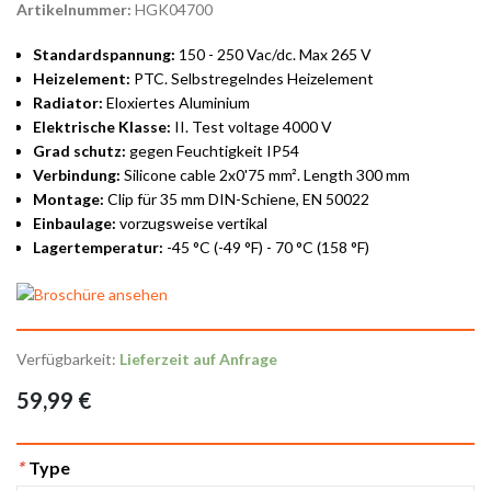
Artikelnummer:
HGK04700
Standardspannung:
150 - 250 Vac/dc. Max 265 V
Heizelement:
PTC. Selbstregelndes Heizelement
Radiator:
Eloxiertes Aluminium
Elektrische Klasse:
II. Test voltage 4000 V
Grad schutz:
gegen Feuchtigkeit IP54
Verbindung:
Silicone cable 2x0'75 mm². Length 300 mm
Montage:
Clip für 35 mm DIN-Schiene, EN 50022
Einbaulage:
vorzugsweise vertikal
Lagertemperatur:
-45 °C (-49 °F) - 70 °C (158 °F)
Verfügbarkeit:
Lieferzeit auf Anfrage
59,99 €
*
Type