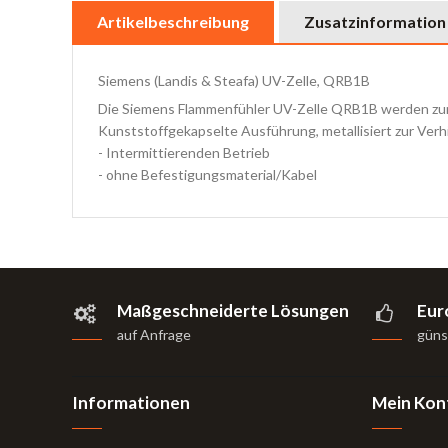
Artikelbeschreibung
Zusatzinformation
Siemens (Landis & Steafa) UV-Zelle, QRB1B
Die Siemens Flammenfühler UV-Zelle QRB1B werden zur
Kunststoffgekapselte Ausführung, metallisiert zur Verh
- Intermittierenden Betrieb
- ohne Befestigungsmaterial/Kabel
Maßgeschneiderte Lösungen
Eur
auf Anfrage
güns
Informationen
Mein Kon