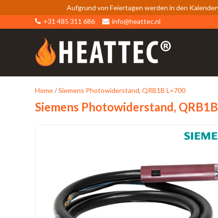
Aufgrund von Feiertagen werden in den Kalender
+31 485 311 686
info@heattec.nl
Home
/
Siemens Photowiderstand, QRB1B L=700
Siemens Photowiderstand, QRB1B