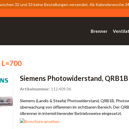
wochen 32 und 33 keine Bestellungen versendet. Ab Kalenderwoche 34 
Brenner
Ventila
 L=700
Siemens Photowiderstand, QRB1B
Artikelnummer:
112.409.06
Siemens (Landis & Steafa) Photowiderstand, QRB1B, Photow
überwachung von ölflammen im sichtbaren Bereich. Der QRB..
ölbrenner in intermittierender Betriebsweise eingesetzt.