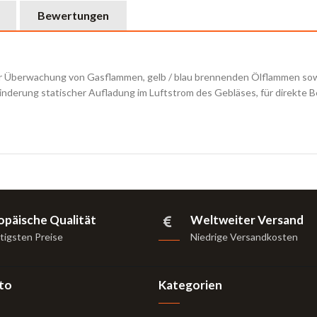
Bewertungen
 Überwachung von Gasflammen, gelb / blau brennenden Ölflammen sowi
inderung statischer Aufladung im Luftstrom des Gebläses, für direkte 
opäische Qualität
Weltweiter Versand
tigsten Preise
Niedrige Versandkosten
to
Kategorien